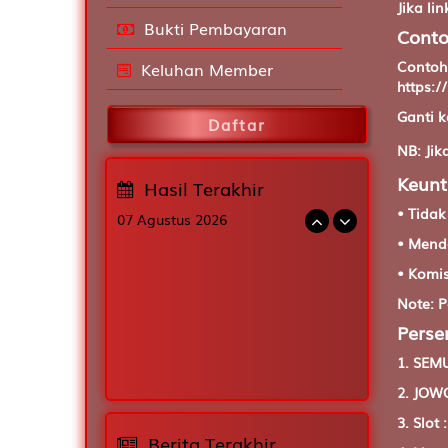
Jika li
PLAY
Bukti Pembayaran
Conto
Hull Cit... vs Manchest...
Contoh
Keluhan Member
i
22/08 19:30PM
https:/
Ganti k
H
Hull City
Daftar
NB: Jik
W
Manchester United
Keunt
Hasil Terakhir
1.25
HDP
-1.25
-1.12
Odds
-1.01
• Tida
07 Agustus 2026
PLAY
• Menda
3D CONNECTICUT
2
2
3
Sevilla vs Rayo Val...
• Komis
i
16/08 22:00PM
3D GEORGIA
5
5
9
Note: P
H
Sevilla
3D INDIANA
6
6
0
Perse
W
Rayo Vallecano
1. SEM
3D IOWA
9
8
3
-0.25
HDP
0.25
1.07
Odds
-1.05
2. JOW
3. Slot 
PLAY
Berita Terakhir