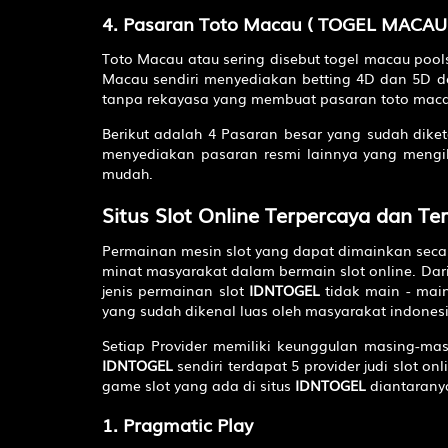
-3.00
HDP
3.00
-1.06
Odds
-1.21
4. Pasaran Toto Macau ( TOGEL MACAU
PLAY
Toto Macau atau sering disebut togel macau pool
Macau sendiri menyediakan betting 4D dan 5D den
VfL Boch... vs Hertha B...
tanpa rekayasa yang membuat pasaran toto macau d
i
08/08 01:30AM
Berikut adalah 4 Pasaran besar yang sudah diket
H
VfL Bochum
menyediakan pasaran resmi lainnya yang mengikut
mudah.
W
Hertha Berlin
Situs Slot Online Terpercaya dan Te
-0.25
HDP
0.25
1.04
Odds
-1.17
Permainan mesin slot yang dapat dimainkan secar
PLAY
minat masyarakat dalam bermain slot online. Dari 
jenis permainan slot
IDNTOGEL
tidak main - mai
Gamba Os... vs Urawa Re...
i
07/08 17:30PM
yang sudah dikenal luas oleh masyarakat indonesi
Setiap Provider memiliki keunggulan masing-ma
H
Gamba Osaka
IDNTOGEL
sendiri terdapat 5 provider judi slot on
W
Urawa Red Diamonds
game slot yang ada di situs
IDNTOGEL
diantaranya
-0.25
HDP
0.25
1.04
Odds
-1.17
1. Pragmatic Play