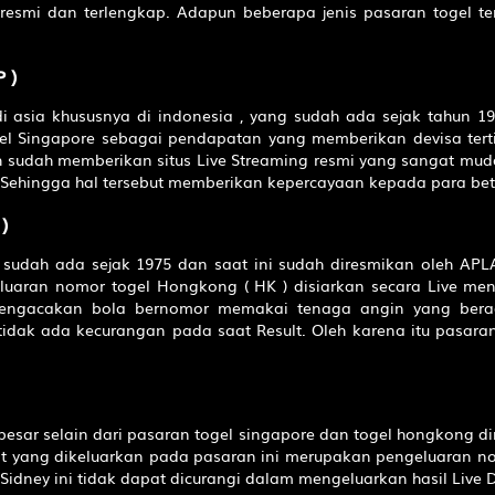
esmi dan terlengkap. Adapun beberapa jenis pasaran togel t
 )
i asia khususnya di indonesia , yang sudah ada sejak tahun 1
el Singapore sebagai pendapatan yang memberikan devisa tert
tah sudah memberikan situs Live Streaming resmi yang sangat m
. Sehingga hal tersebut memberikan kepercayaan kepada para bet
)
dah ada sejak 1975 dan saat ini sudah diresmikan oleh APLA ( 
eluaran nomor togel Hongkong ( HK ) disiarkan secara Live men
m pengacakan bola bernomor memakai tenaga angin yang bera
idak ada kecurangan pada saat Result. Oleh karena itu pasaran
rbesar selain dari pasaran togel singapore dan togel hongkong 
lt yang dikeluarkan pada pasaran ini merupakan pengeluaran n
idney ini tidak dapat dicurangi dalam mengeluarkan hasil Live Dr