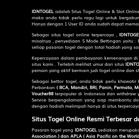
H
Paris Saint Germain
IDNTOGEL
adalah Situs Togel Online & Slot Onl
maka anda tidak perlu ragu lagi untuk bergab
W
Aston Villa
Hanya dengan 1 User ID anda sudah dapat memain
-0.75
HDP
0.75
-1.11
Odds
-1.02
Sebagai situs togel online terpercaya ,
IDNTOGE
misalnya , penyediaan 5 Mode Bettingan yaitu : B
PLAY
setiap pasaran togel dengan total hadiah yang sa
Bayern M... vs VfB Stut...
i
Kepercayaan dalam pembayaran kemenangan d
29/08 01:30AM
situs kami . Terlebih melihat umur dari situs
IDNT
pemain yang aktif bermain judi togel online da
H
Bayern Munchen
Sebagai bettor togel, anda tidak perlu khawatir
W
VfB Stuttgart
Perbankan
( BCA, Mandiri, BRI, Panin, Permata, 
-1.75
HDP
1.75
-1.04
Odds
-1.08
Voucher88
terpopuler di Indonesia dan withdraw
Service berpengalaman yang siap membantu dan
PLAY
dengan hadiah melimpah hanya di situs terperca
Situs Togel Online Resmi Terbesar 
Everton vs Crystal ...
i
22/08 22:00PM
Pasaran togel yang
IDNTOGEL
sediakan merupakan 
H
Everton
Association ) dan APLA ( Asia Pacific on the World