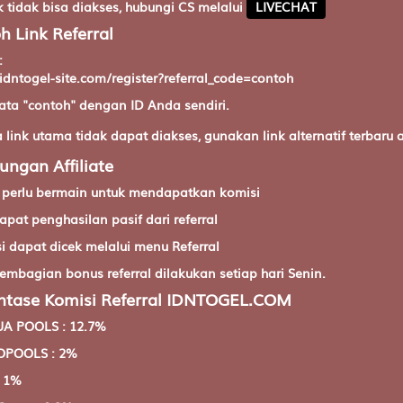
nk tidak bisa diakses, hubungi CS melalui
LIVECHAT
h Link Referral
:
/idntogel-site.com/register?referral_code=contoh
ata "contoh" dengan ID Anda sendiri.
a link utama tidak dapat diakses, gunakan link alternatif terbaru
ungan Affiliate
k perlu bermain untuk mendapatkan komisi
pat penghasilan pasif dari referral
i dapat dicek melalui menu Referral
embagian bonus referral dilakukan setiap hari Senin.
ntase Komisi Referral IDNTOGEL.COM
UA POOLS : 12.7%
OPOOLS : 2%
: 1%