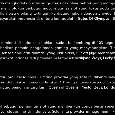
dah menghadirkan ratusan games slot online terbaik yang ma
menciptakan berbagai macam games slot yang fokus pada tamp
kan bisa dibilang tertinggi jika dibandingkan dengan provider 
syarakat indonesia di antara lain adalah :
Gates Of Olympus , S
k diminati di Indonesia bahkan sudah berkembang di 103 negara
 memberikan pemain pengalaman gaming yang menyenangkan. T
ang sensasional dan animasi yang luar biasa, PGSoft juga menge
rakat Indonesia di provider ini termasuk
Mahjong Ways, Lucky 
dari provider lainnya. Dimana provider yang satu ini dikenal s
endah, Bukan hanya itu tingkat RTP yang ditawarkan juga cuku
an para pemain antara lain :
Queen of Queens, Prestol, Zeus, Lond
al sebagai permainan slot yang memberikan bonus besar seperti
er slot online di indonesia. Selain itu provider ini juga memil