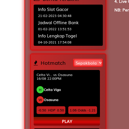
4. Live
Singapor... vs Indonesi...
Info Slot Gacor
i
NB: Per
07/08 20:00PM
Promo
21-02-2023 04:30:48
PROMO SBO SPORT
Jadwal Offline Bank
01-02-2022 13:51:53
H
Singapore
Info Lengkap Togel
W
Indonesia
04-10-2021 17:54:08
0.75
HDP
-0.75
-1.04
Odds
-1.25
Hotmatch
PLAY
Celta Vi... vs Osasuna
i
16/08 22:00PM
H
Celta Vigo
W
Osasuna
-0.50
HDP
0.50
1.06
Odds
-1.21
PLAY