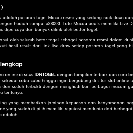
 )
s adalah pasaran togel Macau resmi yang sedang naik daun dan ba
gan hadiah sampai x88000. Toto Macau pools memiliki Live Dra
ipercaya dan banyak dilirik oleh bettor togel.
ahui oleh seluruh betor togel sebagai pasaran resmi dalam dun
i hasil result dari link live draw setiap pasaran togel yang b
rlengkap
a online di situs
IDNTOGEL
dengan tampilan terbaik dan cara b
sekedar coba-coba hingga ingin bergabung di situs slot online t
n dan sudah terbukti dengan menghadirkan berbagai macam game
a tentunya.
sing yang memberikan jaminan kepuasan dan kenyamanan bagi 
line yang sudah di pilih memiliki reputasi mendunia dari berbagai 
 adalah :