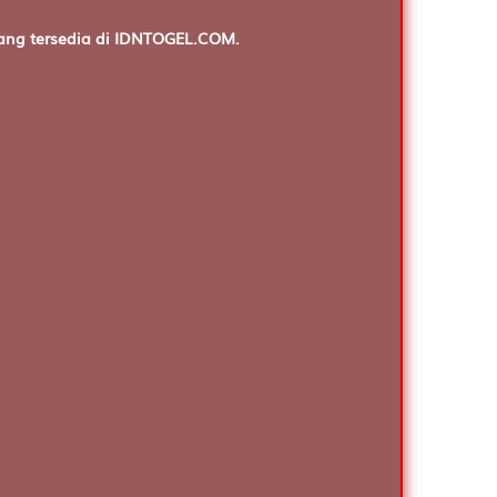
 yang tersedia di IDNTOGEL.COM.