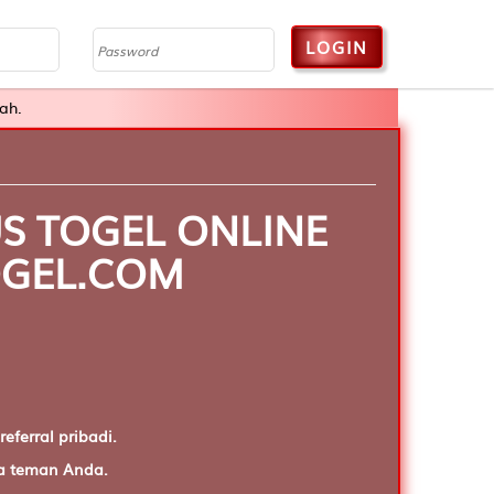
LOGIN
US TOGEL ONLINE
OGEL.COM
eferral pribadi.
ada teman Anda.