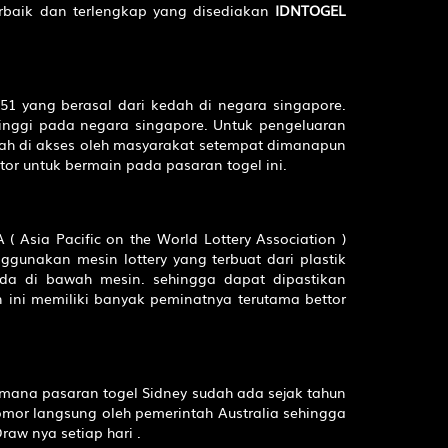
erbaik dan terlengkap yang disediakan
IDNTOGEL
951 yang berasal dari kedah di negara singapore.
inggi pada negara singapore. Untuk pengeluaran
udah di akses oleh masyarakat setempat dimanapun
tor untuk bermain pada pasaran togel ini.
Asia Pacific on the World Lottery Association )
ggunakan mesin lottery yang terbuat dari plastik
da di bawah mesin. sehingga dapat dipastikan
 ini memiliki banyak peminatnya terutama bettor
dimana pasaran togel Sidney sudah ada sejak tahun
omor langsung oleh pemerintah Australia sehingga
aw nya setiap hari .