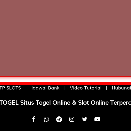
|
|
|
TP SLOTS
Jadwal Bank
Video Tutorial
Hubungi
TOGEL Situs Togel Online & Slot Online Terperc